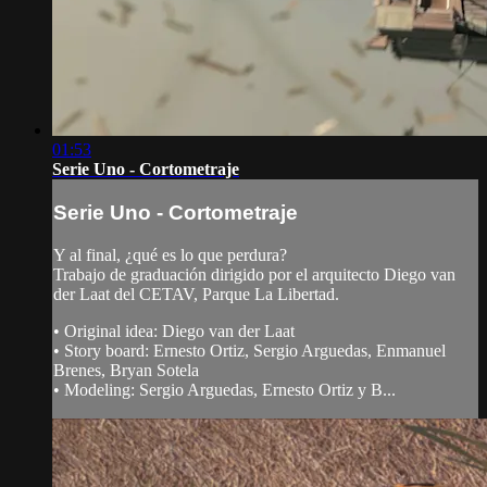
01:53
Serie Uno - Cortometraje
Serie Uno - Cortometraje
Y al final, ¿qué es lo que perdura?
Trabajo de graduación dirigido por el arquitecto Diego van
der Laat del CETAV, Parque La Libertad.
• Original idea: Diego van der Laat
• Story board: Ernesto Ortiz, Sergio Arguedas, Enmanuel
Brenes, Bryan Sotela
• Modeling: Sergio Arguedas, Ernesto Ortiz y B...