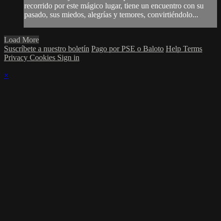
recorrido por este mágico lugar, tiene un encuentro con su
pasado, sus miedos, alegrías y temores, convirtiéndolo...
Load More
Suscríbete a nuestro boletín
Pago por PSE o Baloto
Help
Terms
Privacy
Cookies
Sign in
×