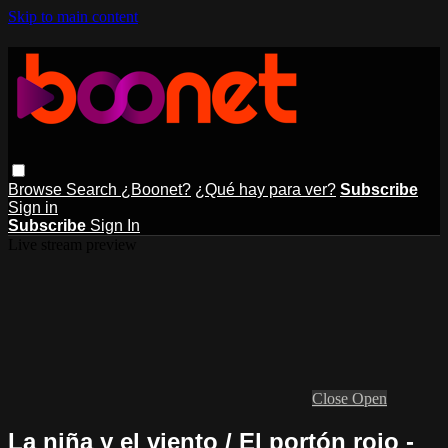
Skip to main content
Browse
Search
¿Boonet?
¿Qué hay para ver?
Subscribe
Sign in
Subscribe
Sign In
Live stream preview
Close
Open
La niña y el viento / El portón rojo -