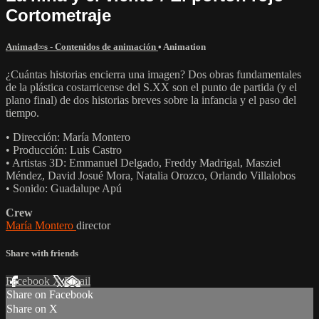
Cortometraje
Animad∞s - Contenidos de animación
•
Animation
¿Cuántas historias encierra una imagen? Dos obras fundamentales
de la plástica costarricense del S.XX son el punto de partida (y el
plano final) de dos historias breves sobre la infancia y el paso del
tiempo.
• Dirección: María Montero
• Producción: Luis Castro
• Artistas 3D: Emmanuel Delgado, Freddy Madrigal, Masziel
Méndez, David Josué Mora, Natalia Orozco, Orlando Villalobos
• Sonido: Guadalupe Apú
Crew
María Montero
director
Share with friends
Facebook
X
Email
Share on Facebook
Share on X