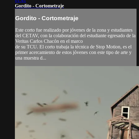
01:41
Gordito - Cortometraje
Gordito - Cortometraje
Este corto fue realizado por jóvenes de la zona y estudiantes
del CETAV, con la colaboración del estudiante egresado de la
Veritas Carlos Chacón en el marco
de su TCU. El corto trabaja la técnica de Stop Motion, es el
primer acercamiento de estos jóvenes con este tipo de arte y
una muestra d...