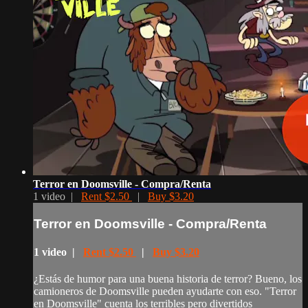
Terror en Doomsville - Compra/Renta
1 video |
Rent $2.50
|
Buy $3.20
Terror en Doomsville - Compra/Renta
1 video |
Rent $2.50
|
Buy $3.20
¿Estás de humor para una buena historia de terror? Bueno, los
camioneros de Doomsville pueden ayudarte con eso. "Terror
en Doomsville" cuenta los terribles pero divertidos