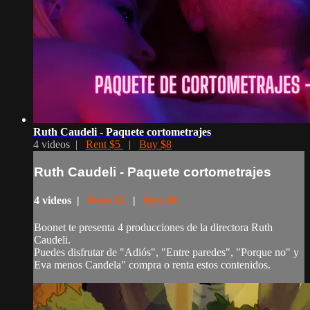
Ruth Caudeli - Paquete cortometrajes
4 videos |
Rent $5
|
Buy $8
Ruth Caudeli - Paquete cortometrajes
4 videos |
Rent $5
|
Buy $8
Boonet te presenta 4 producciones de la directora Ruth
Caudeli.
Puedes disfrutar de "Adiós", "Entre paredes", "Porque no" y
Eva menos Candela" compra o renta estos contenidos.