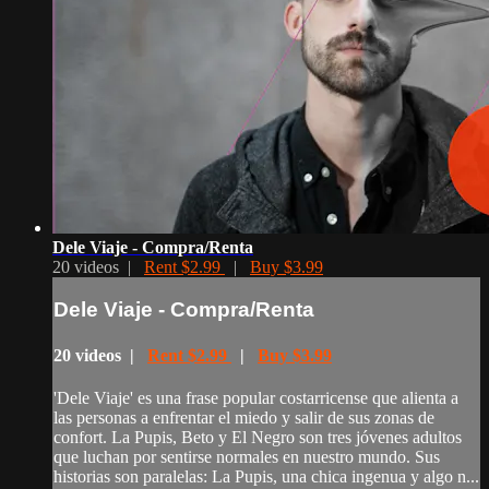
Dele Viaje - Compra/Renta
20 videos |
Rent $2.99
|
Buy $3.99
Dele Viaje - Compra/Renta
20 videos |
Rent $2.99
|
Buy $3.99
'Dele Viaje' es una frase popular costarricense que alienta a
las personas a enfrentar el miedo y salir de sus zonas de
confort. La Pupis, Beto y El Negro son tres jóvenes adultos
que luchan por sentirse normales en nuestro mundo. Sus
historias son paralelas: La Pupis, una chica ingenua y algo n...