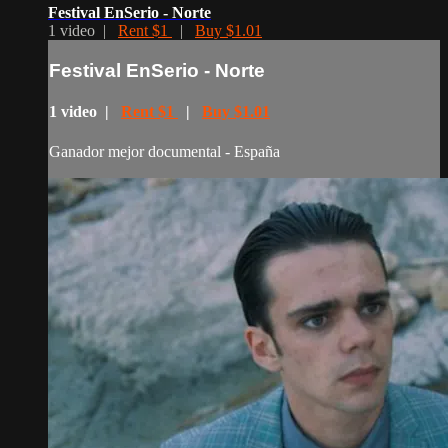
Festival EnSerio - Norte
1 video |
Rent $1
|
Buy $1.01
Festival EnSerio - Norte
1 video |
Rent $1
|
Buy $1.01
Ganador mejor documental - España