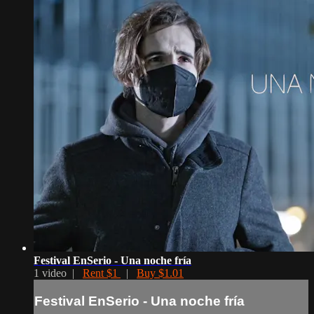
Festival EnSerio - Una noche fría
1 video |
Rent $1
|
Buy $1.01
Festival EnSerio - Una noche fría