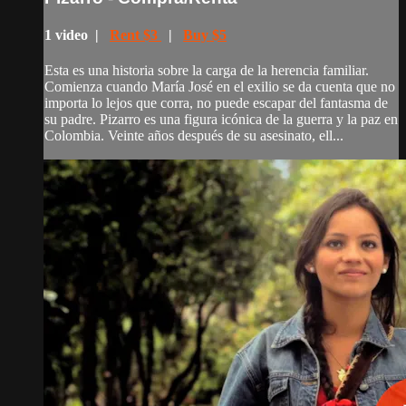
1 video |
Rent $3
|
Buy $5
Esta es una historia sobre la carga de la herencia familiar.
Comienza cuando María José en el exilio se da cuenta que no
importa lo lejos que corra, no puede escapar del fantasma de
su padre. Pizarro es una figura icónica de la guerra y la paz en
Colombia. Veinte años después de su asesinato, ell...