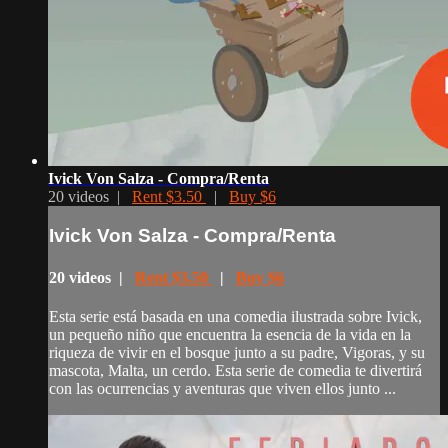
Ivick Von Salza - Compra/Renta
20 videos |
Rent $3.50
|
Buy $6
Ivick Von Salza - Compra/Renta
20 videos |
Rent $3.50
|
Buy $6
Esta serie está basada en una comedia ilustrada sobre Ivick,
un pequeño niño que encuentra la esencia de la vida en la
riqueza de vivir en el bosque junto a su padre, Vigoras, y su
mascota, Malta, un cerdo. Esta serie de comedia te divertirá
con las ocurrencias y aventuras que viven ellos junto ...