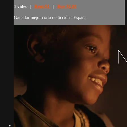
1 video |
Rent $1
|
Buy $1.01
Ganador mejor corto de ficción - España