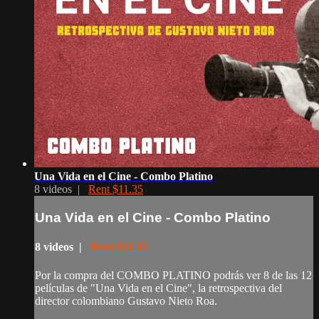
Una Vida en el Cine - Combo Platino
8 videos |
Rent $11.35
Una Vida en el Cine - Combo Platino
8 videos |
Rent $11.35
Por la compra del COMBO PLATINO podrás ver 8 de las 12
películas de "Una Vida en el Cine", la retrospectiva del
director colombiano Gustavo Nieto Roa.