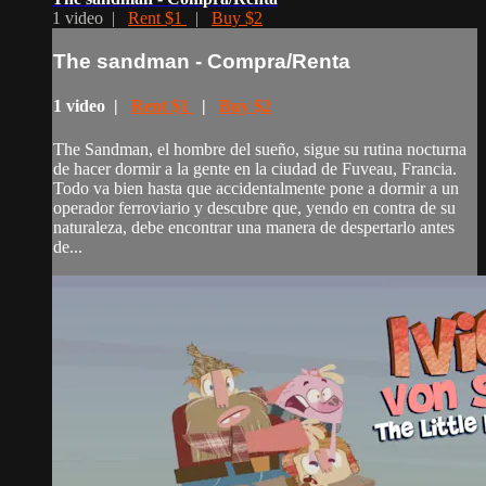
1 video |
Rent $1
|
Buy $2
The sandman - Compra/Renta
1 video |
Rent $1
|
Buy $2
The Sandman, el hombre del sueño, sigue su rutina nocturna
de hacer dormir a la gente en la ciudad de Fuveau, Francia.
Todo va bien hasta que accidentalmente pone a dormir a un
operador ferroviario y descubre que, yendo en contra de su
naturaleza, debe encontrar una manera de despertarlo antes
de...