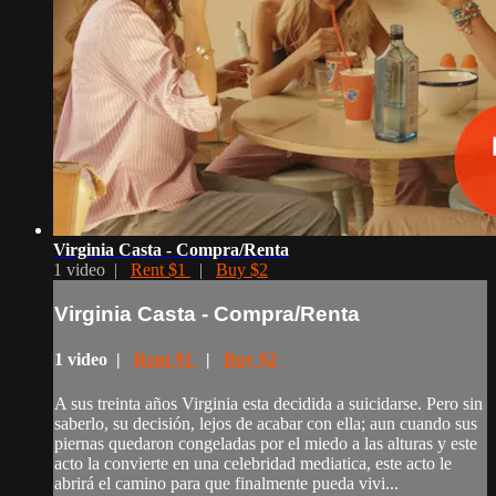
Virginia Casta - Compra/Renta
1 video |
Rent $1
|
Buy $2
Virginia Casta - Compra/Renta
1 video |
Rent $1
|
Buy $2
A sus treinta años Virginia esta decidida a suicidarse. Pero sin
saberlo, su decisión, lejos de acabar con ella; aun cuando sus
piernas quedaron congeladas por el miedo a las alturas y este
acto la convierte en una celebridad mediatica, este acto le
abrirá el camino para que finalmente pueda vivi...