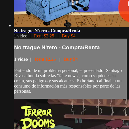
No trague N'tero - Compra/Renta
1 video |
Rent $2.25
|
Buy $4
No trague N'tero - Compra/Renta
1 video |
Rent $2.25
|
Buy $4
Partiendo de un problema personal, el presentador Santiago
Rivas ahonda sobre las "fake news", cómo y quiénes las
crean, sus peligros y sus alcances. Exhortando al final, a un
consumo de información más responsables por parte de las
personas.