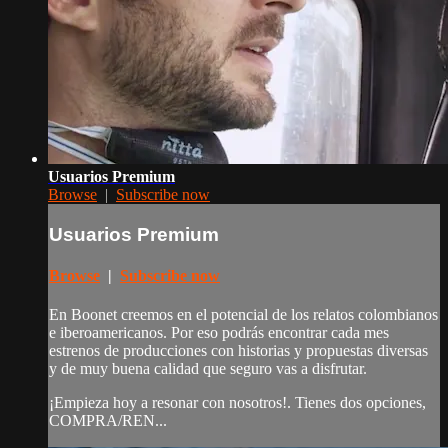
Usuarios Premium
Browse
|
Subscribe now
Usuarios Premium
Browse
|
Subscribe now
En Boonet creemos en el potencial de los relatos colombianos
e iberoamericanos. Por eso podrás encontrar cada mes
estrenos de producciones con historias y propuestas diversas
y de muy buena calidad que seguro vas a disfrutar.
¡Empieza hoy a resonar con nosotros!. Tienes dos opciones,
COMPRA/REN...