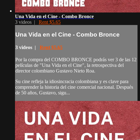
Una Vida en el Cine - Combo Bronce
3 videos |
Rent $5.65
Una Vida en el Cine - Combo Bronce
3 videos |
Rent $5.65
Por la compra del COMBO BRONCE podrás ver 3 de las 12
películas de "Una Vida en el Cine", la retrospectiva del
director colombiano Gustavo Nieto Roa.
Su cine refleja la idiosincracia colombiana y es clave para
comprender la historia del cine comercial nacional. Después
de 50 años, Gustavo, sigu...