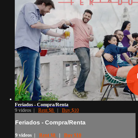
Feriados - Compra/Renta
9 videos |
Rent $8
|
Buy $10
Feriados - Compra/Renta
9 videos |
Rent $8
|
Buy $10