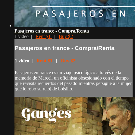
Pasajeros en trance - Compra/Renta
1 video |
Rent $1
|
Buy $2
Pasajeros en trance - Compra/Renta
1 video |
Rent $1
|
Buy $2
Pasajeros en trance es un viaje psicológico a través de la
memoria de Marcel, un oficinista obsesionado con el tiempo
que revisita recuerdos del pasado mientras persigue a la mujer
que le robó su reloj de bolsillo.