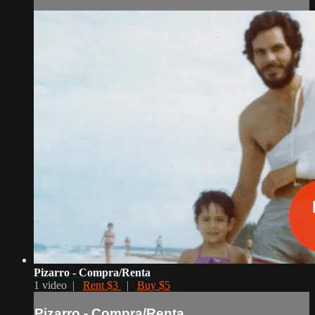
Pizarro - Compra/Renta
1 video |
Rent $3
|
Buy $5
Pizarro - Compra/Renta