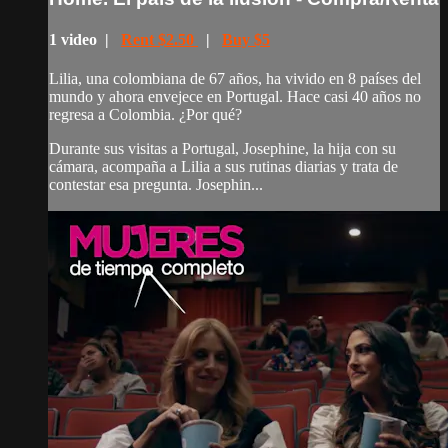
1 video |
Rent $2.50
|
Buy $5
Lilia, una colombiana de 67 años, ha vivido en 8 países del
mundo y ahora envejece en Portugal. Hace casi 40 años no
regresa a Colombia. ¿Por qué?
Durante sus visitas a Portugal, Josephine, la hija con su
cámara, acompaña a Lilia a sus rutinas diarias y trata de
contestar esa pregunta. Josephin...