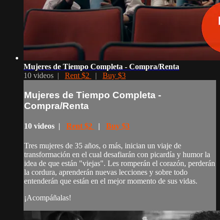
Mujeres de Tiempo Completa - Compra/Renta
10 videos |
Rent $2
|
Buy $3
Mujeres de Tiempo Completa -
Compra/Renta
10 videos |
Rent $2
|
Buy $3
Tres mujeres de 35 años, o más, inician un viaje de
transformación en el cual desafiarán con picardía y humor la
idea de que están "viejas". Les romperán el corazón, perderán
la cordura, aprenderán nuevas lecciones y sobre todo
entenderán que están en el mejor momento de sus vidas.
¡Acompáñalas!