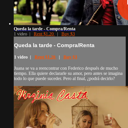
Queda la tarde - Compra/Renta
1 video |
Rent $1.20
|
Buy $3
Queda la tarde - Compra/Renta
1 video |
Rent $1.20
|
Buy $3
Juana se va a reencontrar con Federico después de mucho
tiempo. Ella quiere declararle su amor, pero antes se imagina
todo lo que puede suceder. Pero al final, ¿podrá decirlo?