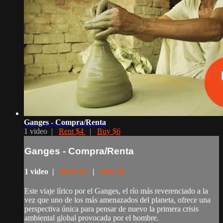
Ganges - Compra/Renta
1 video |
Rent $4
|
Buy $6
Ganges - Compra/Renta
1 video |
Rent $4
|
Buy $6
Este viaje lírico por el Ganges, el río más reverenciado a la
vez que uno de los más amenazados del planeta, ofrece una
perspectiva única para pensar de nuevo la primera crisis
ambiental global provocada por el hombre.