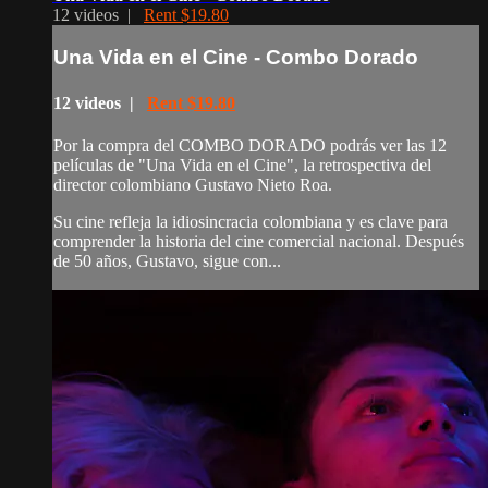
12 videos |
Rent $19.80
Una Vida en el Cine - Combo Dorado
12 videos |
Rent $19.80
Por la compra del COMBO DORADO podrás ver las 12
películas de "Una Vida en el Cine", la retrospectiva del
director colombiano Gustavo Nieto Roa.
Su cine refleja la idiosincracia colombiana y es clave para
comprender la historia del cine comercial nacional. Después
de 50 años, Gustavo, sigue con...