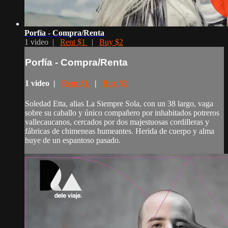
Porfía - Compra/Renta
1 video |
Rent $1
|
Buy $2
Porfía - Compra/Renta
1 video |
Rent $1
|
Buy $2
Soledad Etta, alias La Siempre Sola, con un 38 largo, vaga
sobre su caballo y único compañero por inhabitados potreros
vallecaucanos, cercados por dos majestuosas cordilleras y
fábricas de chimeneas humeantes. Herida de cuerpo y alma
huye de un espantoso pasado.