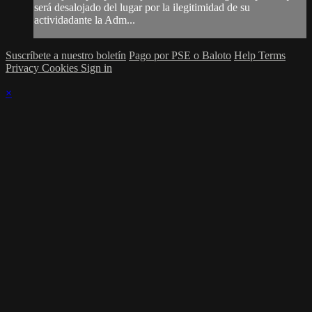
será desalojado del lugar por la ilegitimidad de su
actividadante la Adm...
Suscríbete a nuestro boletín
Pago por PSE o Baloto
Help
Terms
Privacy
Cookies
Sign in
×