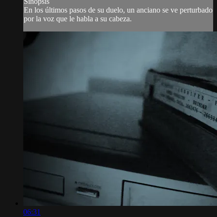
Sinopsis
En los últimos pasos de su duelo, un anciano se ve perturbado
por la voz que le habla a su cabeza.
06:31