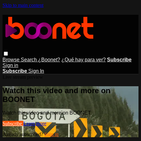
Skip to main content
Browse
Search
¿Boonet?
¿Qué hay para ver?
Subscribe
Sign in
Subscribe
Sign In
Live stream preview
Watch this video and more on
BOONET
Watch this video and more on BOONET
Subscribe
Learn more
Already subscribed?
Sign in