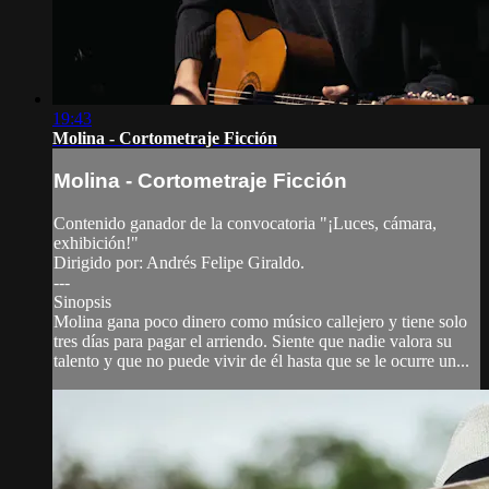
19:43
Molina - Cortometraje Ficción
Molina - Cortometraje Ficción
Contenido ganador de la convocatoria "¡Luces, cámara,
exhibición!"
Dirigido por: Andrés Felipe Giraldo.
---
Sinopsis
Molina gana poco dinero como músico callejero y tiene solo
tres días para pagar el arriendo. Siente que nadie valora su
talento y que no puede vivir de él hasta que se le ocurre un...