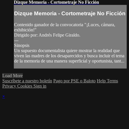
Dizque Memoria - Cortometraje No Ficción
Dizque Memoria - Cortometraje No Ficción
Contenido ganador de la convocatoria "¡Luces, cámara,
exhibición!"
Dirigido por: Andrés Felipe Giraldo.
---
Sinopsis
Un supuesto documentalista quiere mostrar la realidad que
viven las madres de los desaparecidos y busca incluir el tema
de la memoria de una manera superficial y oportunista, tant...
Load More
Suscríbete a nuestro boletín
Pago por PSE o Baloto
Help
Terms
Privacy
Cookies
Sign in
×