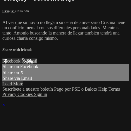
Cris(is)
• 6m 58s
Al ver que su novio no llega a su cena de aniversario Cristina tiene
un conflicto mental con sus diferentes personalidades. Mientras
tanto, Antonio buscando la manera de llegar también tendrá una
curiosa charla consigo mismo.
Share with friends
Facebook
X
Email
Share on Facebook
Share on X
Share via Email
Load More
Suscríbete a nuestro boletín
Pago por PSE o Baloto
Help
Terms
Privacy
Cookies
Sign in
×