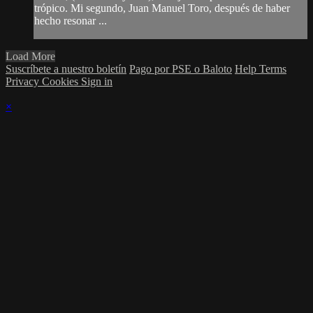
trópico. Mi segundo, Juan Manuel Toro, después de haber
hecho resonar ...
Load More
Suscríbete a nuestro boletín
Pago por PSE o Baloto
Help
Terms
Privacy
Cookies
Sign in
×