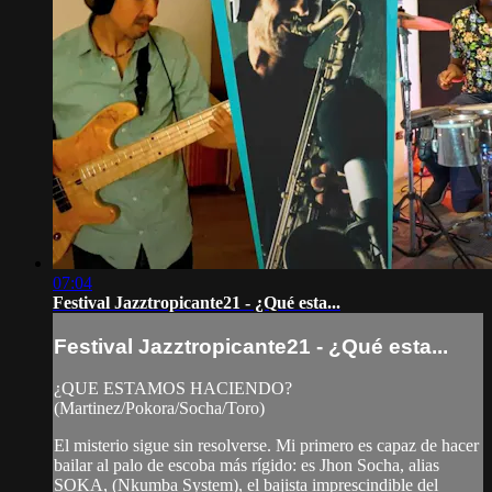
07:04
Festival Jazztropicante21 - ¿Qué esta...
Festival Jazztropicante21 - ¿Qué esta...
¿QUE ESTAMOS HACIENDO?
(Martinez/Pokora/Socha/Toro)
El misterio sigue sin resolverse. Mi primero es capaz de hacer
bailar al palo de escoba más rígido: es Jhon Socha, alias
SOKA, (Nkumba System), el bajista imprescindible del