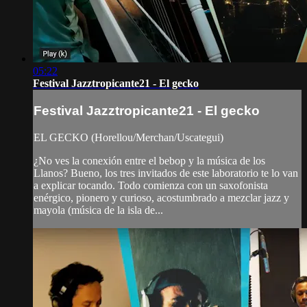
05:22
Festival Jazztropicante21 - El gecko
Festival Jazztropicante21 - El gecko
EL GECKO (Horellou/Merchan/Uscategui)
¿No ves la conexión entre el bebop y la música de los
Llanos? Bueno, los tres invitados de este laboratorio te lo van
a explicar tocando. Todo comienza con un saxofonista
enérgico, pionero y curioso, acostumbrado a mezclar jazz y
mayola (música de la isla de...