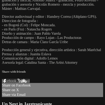
grabación y mezcla, Antonio Suárez - grabación, Pedro Rovetto -
grabación y asesoría y Nicolás Romero - mezcla y producción.
Máster : Mathias Carvajal.
Director audiovisual y editor : Handrey Correa (Altiplano GPS).
Direccion de fotografia :
- en Bogotá (Col) : Felipe Moncada.
- en París (Fra) : Natascha Rogers
Diseño y animación : Juan Pablo Varela
Producción de campo : Rayo Lujan - Las Productoras
Detras de camara : Maria Clara García Uribe
Producción general y ejecutiva, dirección artística : Sarah Maréchal
Prensa y alianzas : Juanita Eslava
Comunicación digital : Adolfo Lemos
Asesoría legal: Catalina Santa - The Artist Attorney
Share with friends
Facebook
X
Email
Share on Facebook
Share on X
Share via Email
Up Next in
Jazztropicante