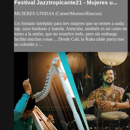
Festival Jazztropicante21 - Mujeres u...
MUJERES UNIDAS (Carnet/Morneo/Riascos)
Un formato intrépido para tres mujeres que no temen a nada:
rap, saxo barítono y batería. Atención, también es un canto en
torno a la unión, que no resuelve todo, pero sin embargo
facilita muchas cosas ... Desde Cali, la Ruka (dale pues) trae
su colorido y ...