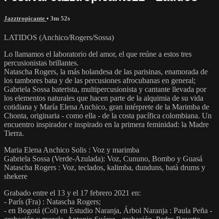
Jazztropicante
• 3m 52s
LATIDOS (Anchico/Rogers/Sossa)
Lo llamamos el laboratorio del amor, el que reúne a estos tres
percusionistas brillantes.
Natascha Rogers, la más holandesa de las parisinas, enamorada de
los tambores bata y de las percusiones afrocubanas en general;
Gabriela Sossa baterista, multipercusionista y cantante llevada por
los elementos naturales que hacen parte de la alquimia de su vida
cotidiana y María Elena Anchico, gran intérprete de la Marimba de
Chonta, originaria - como ella - de la costa pacífica colombiana. Un
encuentro inspirador e inspirado en la primera feminidad: la Madre
Tierra.
Maria Elena Anchico Solis : Voz y marimba
Gabriela Sossa (Verde-Azulada): Voz, Cununo, Bombo y Guasá
Natascha Rogers : Voz, teclados, kalimba, dunduns, batà drums y
shekere
Grabado entre el 13 y el 17 febrero 2021 en:
- París (Fra) : Natascha Rogers;
- en Bogotá (Col) en Estudio Naranja, Árbol Naranja : Paula Peña -