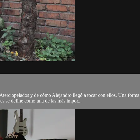
Aterciopelados y de cómo Alejandro llegó a tocar con ellos. Una forma m
s se define como una de las más impor...