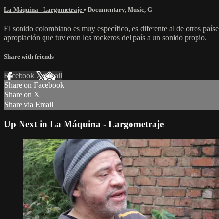
La Máquina - Largometraje
•
Documentary
,
Music
,
G
El sonido colombiano es muy específico, es diferente al de otros paíse
apropiación que tuvieron los rockeros del país a un sonido propio.
Share with friends
Facebook
X
Email
Share on Facebook
Share on X
Share via Email
Up Next in
La Máquina - Largometraje