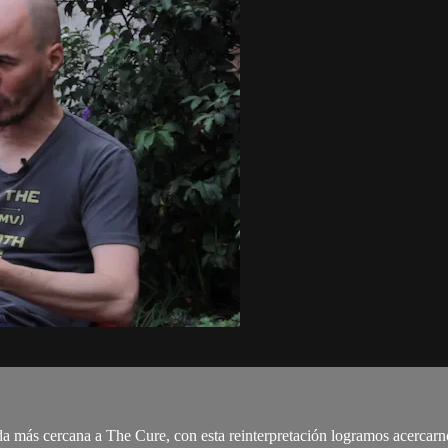
a más cercana a The Cure, con esta reinterpretación logramos acercarn