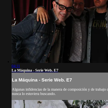
04:11
La Máquina - Serie Web. E7
La Máquina - Serie Web. E7
Algunas infidencias de la manera de composición y de trabajo 
nunca lo estuviera buscando.