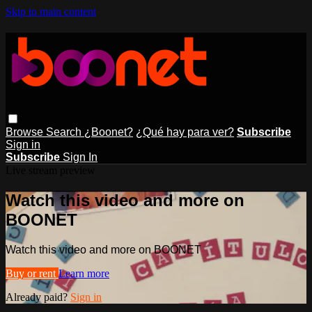
Skip to main content
Browse
Search
¿Boonet?
¿Qué hay para ver?
Subscribe
Sign in
Subscribe
Sign In
Live stream preview
Watch this video and more on
BOONET
Watch this video and more on BOONET
Buy or rent
Learn more
Already paid?
Sign in