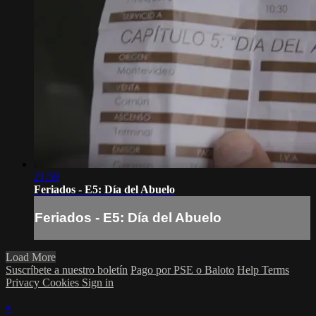
21:59
Feriados - E5: Día del Abuelo
Feriados - E5: Día del Abuelo
Load More
Suscríbete a nuestro boletín
Pago por PSE o Baloto
Help
Terms
Privacy
Cookies
Sign in
×