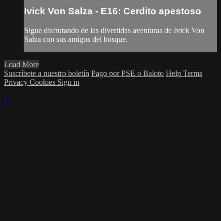
Ivick Von Salza - E16: Cerdito apestoso
Sigue disfrutando de las divertidas aventuras de Ivick Von
Salza con sus amigos del bosque.
Load More
Suscríbete a nuestro boletín
Pago por PSE o Baloto
Help
Terms
Privacy
Cookies
Sign in
×