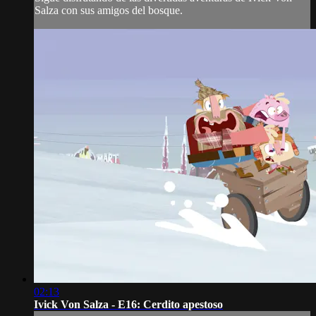
Salza con sus amigos del bosque.
02:13
Ivick Von Salza - E16: Cerdito apestoso