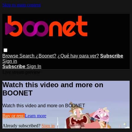
Skip to main content
Browse
Search
¿Boonet?
¿Qué hay para ver?
Subscribe
Sign in
Subscribe
Sign In
Live stream preview
Watch this video and more on
BOONET
Watch this video and more on BOONET
Buy or rent
Learn more
Already subscribed?
Sign in