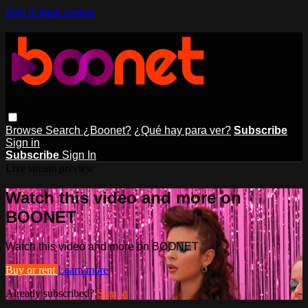
Skip to main content
Browse
Search
¿Boonet?
¿Qué hay para ver?
Subscribe
Sign in
Subscribe
Sign In
Live stream preview
Watch this video and more on
BOONET
Watch this video and more on BOONET
Buy or rent
Learn more
Already subscribed?
Sign in