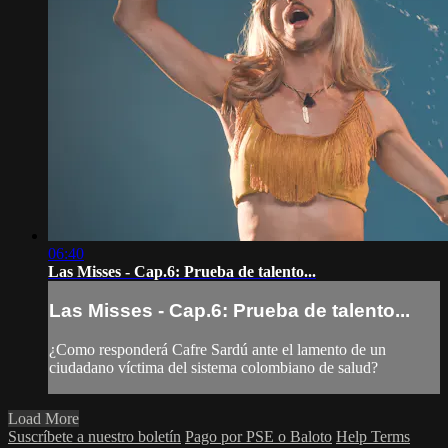
06:40
Las Misses - Cap.6: Prueba de talento...
Las Misses - Cap.6: Prueba de talento...
¿Como responderá Cafre Sardú ante el lamento de un
ciudadano víctima del sistema colombiano de salud?
Load More
Suscríbete a nuestro boletín
Pago por PSE o Baloto
Help
Terms