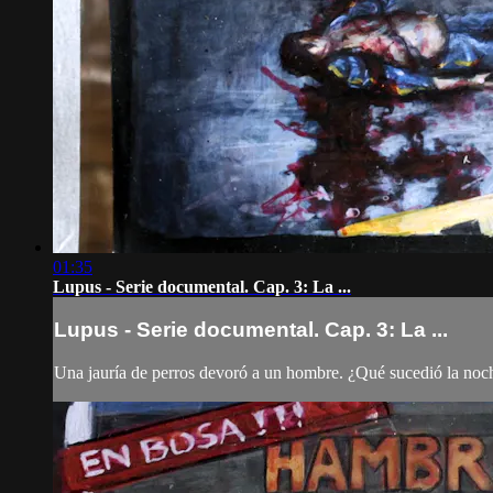
01:35
Lupus - Serie documental. Cap. 3: La ...
Lupus - Serie documental. Cap. 3: La ...
Una jauría de perros devoró a un hombre. ¿Qué sucedió la noc