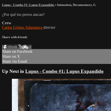
Lupus - Combo #1: Lupus Expandido
•
Animation
,
Documentary
,
G
¿Por qué los perros atacan?
Crew
Carlos Gómez Salamanca
director
Share with friends
Facebook
X
Email
Share on Facebook
Share on X
Share via Email
Up Next in
Lupus - Combo #1: Lupus Expandido