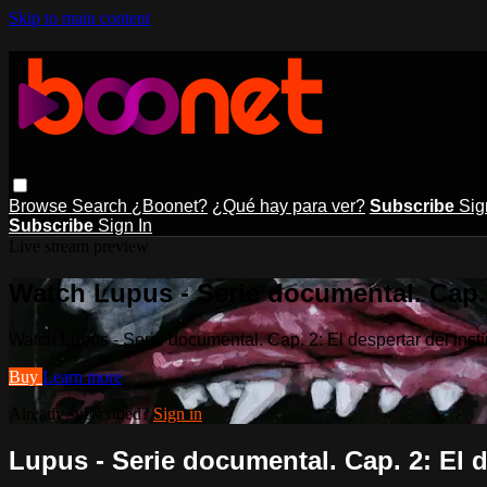
Skip to main content
Browse
Search
¿Boonet?
¿Qué hay para ver?
Subscribe
Sig
Subscribe
Sign In
Live stream preview
Watch Lupus - Serie documental. Cap. 2
Watch Lupus - Serie documental. Cap. 2: El despertar del insti
Buy
Learn more
Already subscribed?
Sign in
Lupus - Serie documental. Cap. 2: El d