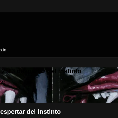
n in
: El despertar del instinto
nto
espertar del instinto