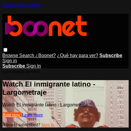
Skip to main content
Browse
Search
¿Boonet?
¿Qué hay para ver?
Subscribe
Sign in
Subscribe
Sign In
Live stream preview
Watch El inmigrante latino -
Largometraje
Watch El inmigrante latino - Largometraje
Rent now
Learn more
Already subscribed?
Sign in