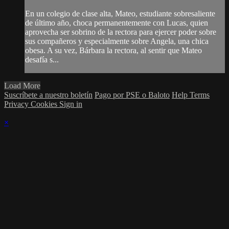
En un colegio de clase alta, Mateo, estudiante sobresaliente
de último año, choca permanentemente con Lucas, quien
aprovecha ser sobrino de la rectora para ejercer poder sobre
sus compañeros y especialmente sobre Angela, una chica
obesa. A su vez, Bárbara la rectora, al sentir que Mateo
desafía s...
Load More
Suscríbete a nuestro boletín
Pago por PSE o Baloto
Help
Terms
Privacy
Cookies
Sign in
×