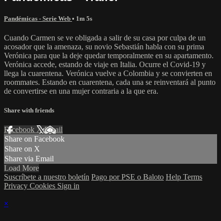
Pandémicas - Serie Web
• 1m 5s
Cuando Carmen se ve obligada a salir de su casa por culpa de un
acosador que la amenaza, su novio Sebastián habla con su prima
Verónica para que la deje quedar temporalmente en su apartamento.
Verónica accede, estando de viaje en Italia. Ocurre el Covid-19 y
llega la cuarentena. Verónica vuelve a Colombia y se convierten en
roommates. Estando en cuarentena, cada una se reinventará al punto
de convertirse en una mujer contraria a la que era.
Share with friends
Facebook
X
Email
Share on Facebook
Share on X
Share via Email
Load More
Suscríbete a nuestro boletín
Pago por PSE o Baloto
Help
Terms
Privacy
Cookies
Sign in
×