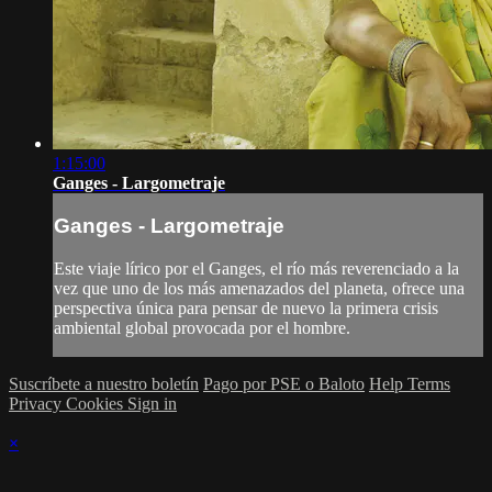
1:15:00
Ganges - Largometraje
Ganges - Largometraje
Este viaje lírico por el Ganges, el río más reverenciado a la
vez que uno de los más amenazados del planeta, ofrece una
perspectiva única para pensar de nuevo la primera crisis
ambiental global provocada por el hombre.
Suscríbete a nuestro boletín
Pago por PSE o Baloto
Help
Terms
Privacy
Cookies
Sign in
×