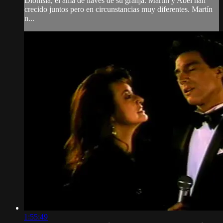
Dionisia, el ama de llaves de su granja. Martín y Abel han
crecido juntos pero en circunstancias muy diferentes. Martín
n...
1:55:49