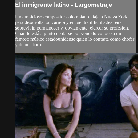
El inmigrante latino - Largometraje
Un ambicioso compositor colombiano viaja a Nueva York
para desarrollar su carrera y encuentra dificultades para
sobrevivir, permanecer y, obviamente, ejercer su profesión.
Cuando está a punto de darse por vencido conoce a un
famoso músico estadounidense quien lo contrata como chofer
y de una form...