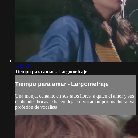
1:26:41
Tiempo para amar - Largometraje
Tiempo para amar - Largometraje
Una monja, cantante en sus ratos libres, a quien el amor y sus
cualidades líricas le hacen dejar su vocación por una lucrativa
profesión de vocalista.