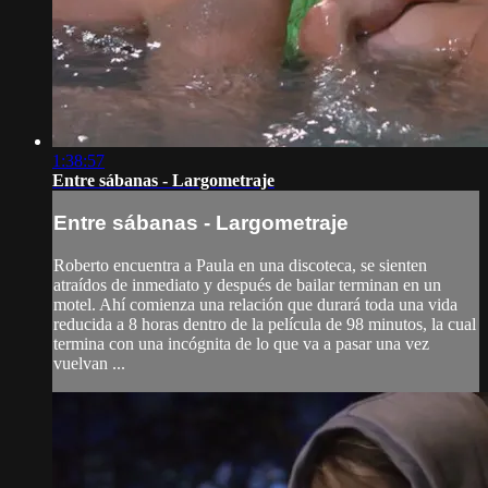
1:38:57
Entre sábanas - Largometraje
Entre sábanas - Largometraje
Roberto encuentra a Paula en una discoteca, se sienten
atraídos de inmediato y después de bailar terminan en un
motel. Ahí comienza una relación que durará toda una vida
reducida a 8 horas dentro de la película de 98 minutos, la cual
termina con una incógnita de lo que va a pasar una vez
vuelvan ...