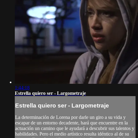
1:44:18
Estrella quiero ser - Largometraje
Estrella quiero ser - Largometraje
La determinación de Lorena por darle un giro a su vida y
escapar de un entorno decadente, hará que encuentre en la
actuación un camino que le ayudará a descubrir sus talentos y
habilidades. Pero el medio artístico resulta idéntico al de su