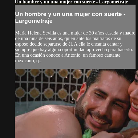
Un hombre y un una mujer con suerte - Largometraje
Un hombre y un una mujer con suerte -
Largometraje
María Helena Sevilla es una mujer de 30 años casada y madre
de una niña de seis años, quien ante los maltratos de su
esposo decide separarse de él. A ella le encanta cantar y
siempre que hay alguna oportunidad aprovecha para hacerlo.
En una ocasión conoce a Antonio, un famoso cantante
mexicano, q...