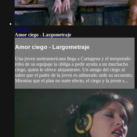
1:35:25
Amor ciego - Largometraje
Amor ciego - Largometraje
Una joven norteamericana llega a Cartagena y el inesperado
robo de su equipaje la obliga a pedir ayuda a un muchacho
ciego, quien le ofrece alojamiento. Un amigo del ciego al
saber que el padre de la joven es adinerado urde su secuestro.
Mientras que el plan no surte efecto, el ciego y la joven s...