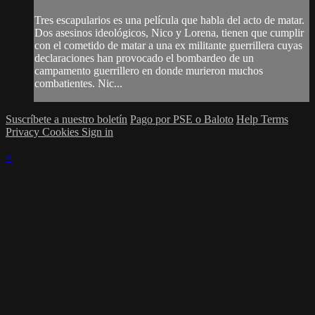
Tres escapularios es una película que habla del acto de matar.
Dos asesinos ideológicos, Nico y Lorena, tienen que cumplir
con el cometido de matar a una ex militante guerrillera cuyas
declaraciones han provocado el bombardeo de un
campamento guerrillero en donde murieron muchos
combatientes. Nic...
Suscríbete a nuestro boletín
Pago por PSE o Baloto
Help
Terms
Privacy
Cookies
Sign in
×