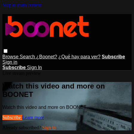
Skip to main content
Browse
Search
¿Boonet?
¿Qué hay para ver?
Subscribe
Sign in
Subscribe
Sign In
Live stream preview
Watch this video and more on
BOONET
Watch this video and more on BOONET
Subscribe
Learn more
Already subscribed?
Sign in