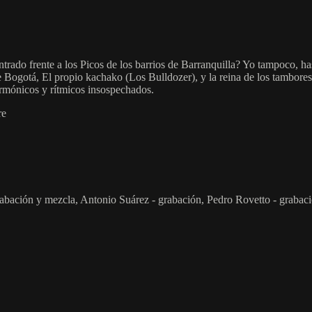
ado frente a los Picos de los barrios de Barranquilla? Yo tampoco, hast
e Bogotá, El propio kachako (Los Bulldozer), y la reina de los tambores
 armónicos y rítmicos insospechados.
re
rabación y mezcla, Antonio Suárez - grabación, Pedro Rovetto - grabac