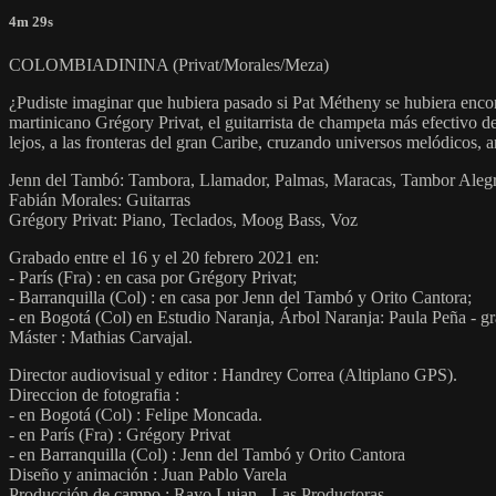
4m 29s
COLOMBIADININA (Privat/Morales/Meza)
¿Pudiste imaginar que hubiera pasado si Pat Métheny se hubiera encontr
martinicano Grégory Privat, el guitarrista de champeta más efectivo d
lejos, a las fronteras del gran Caribe, cruzando universos melódicos,
Jenn del Tambó: Tambora, Llamador, Palmas, Maracas, Tambor Aleg
Fabián Morales: Guitarras
Grégory Privat: Piano, Teclados, Moog Bass, Voz
Grabado entre el 16 y el 20 febrero 2021 en:
- París (Fra) : en casa por Grégory Privat;
- Barranquilla (Col) : en casa por Jenn del Tambó y Orito Cantora;
- en Bogotá (Col) en Estudio Naranja, Árbol Naranja: Paula Peña - g
Máster : Mathias Carvajal.
Director audiovisual y editor : Handrey Correa (Altiplano GPS).
Direccion de fotografia :
- en Bogotá (Col) : Felipe Moncada.
- en París (Fra) : Grégory Privat
- en Barranquilla (Col) : Jenn del Tambó y Orito Cantora
Diseño y animación : Juan Pablo Varela
Producción de campo : Rayo Lujan - Las Productoras