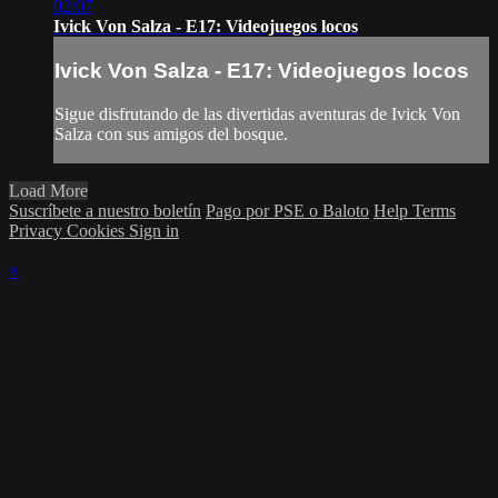
02:07
Ivick Von Salza - E17: Videojuegos locos
Ivick Von Salza - E17: Videojuegos locos
Sigue disfrutando de las divertidas aventuras de Ivick Von
Salza con sus amigos del bosque.
Load More
Suscríbete a nuestro boletín
Pago por PSE o Baloto
Help
Terms
Privacy
Cookies
Sign in
×