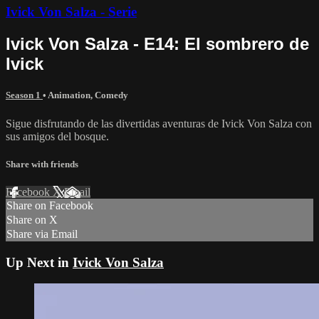
Ivick Von Salza - Serie
Ivick Von Salza - E14: El sombrero de
Ivick
Season 1
•
Animation
,
Comedy
Sigue disfrutando de las divertidas aventuras de Ivick Von Salza con
sus amigos del bosque.
Share with friends
Facebook
X
Email
Share on Facebook
Share on X
Share via Email
Up Next in
Ivick Von Salza