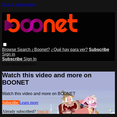
Skip to main content
Browse
Search
¿Boonet?
¿Qué hay para ver?
Subscribe
Sign in
Subscribe
Sign In
Live stream preview
Watch this video and more on
BOONET
Watch this video and more on BOONET
Subscribe
Learn more
Already subscribed?
Sign in