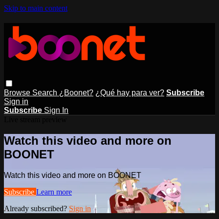
Skip to main content
Browse
Search
¿Boonet?
¿Qué hay para ver?
Subscribe
Sign in
Subscribe
Sign In
Live stream preview
Watch this video and more on
BOONET
Watch this video and more on BOONET
Subscribe
Learn more
Already subscribed?
Sign in