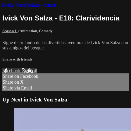
Ivick Von Salza - Serie
Ivick Von Salza - E18: Clarividencia
Season 1
•
Animation
,
Comedy
Sigue disfrutando de las divertidas aventuras de Ivick Von Salza con
sus amigos del bosque.
Share with friends
Facebook
X
Email
Share on Facebook
Share on X
Share via Email
Up Next in
Ivick Von Salza