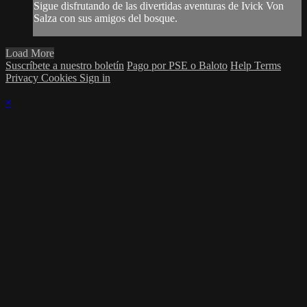
Sigue disfrutando de las divertidas aventuras de Ivick Von
Salza con sus amigos del bosque.
Load More
Suscríbete a nuestro boletín
Pago por PSE o Baloto
Help
Terms
Privacy
Cookies
Sign in
×