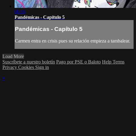
06:16
Pandémicas - Capítulo 5
Pandémicas - Capítulo 5
Carmen entra en crisis pues su relación empieza a tambalear.
Load More
Suscríbete a nuestro boletín
Pago por PSE o Baloto
Help
Terms
Privacy
Cookies
Sign in
×