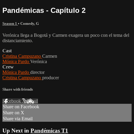
Pandémicas - Capítulo 2
Season 1
•
Comedy
,
G
Verónica llega a Bogotá y Carmen exagera un poco con el tema del
distanciamiento.
Cast
Cristina Campuzano
Carmen
Mónica Pardo
Verónica
Crew
Mónica Pardo
director
Cristina Campuzano
producer
Share with friends
Facebook
X
Email
Share on Facebook
Share on X
Share via Email
Up Next in
Pandémicas T1