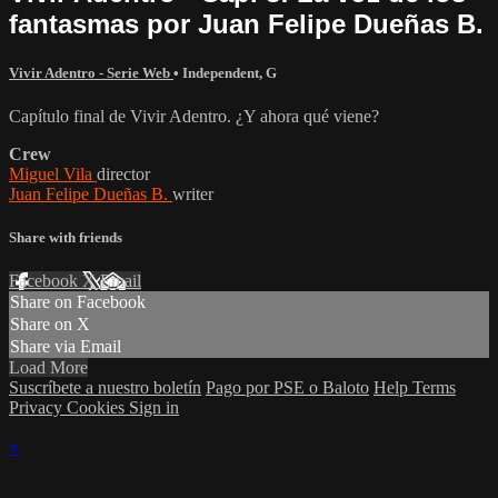
fantasmas por Juan Felipe Dueñas B.
Vivir Adentro - Serie Web
•
Independent
,
G
Capítulo final de Vivir Adentro. ¿Y ahora qué viene?
Crew
Miguel Vila
director
Juan Felipe Dueñas B.
writer
Share with friends
Facebook
X
Email
Share on Facebook
Share on X
Share via Email
Load More
Suscríbete a nuestro boletín
Pago por PSE o Baloto
Help
Terms
Privacy
Cookies
Sign in
×