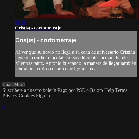
06:58
Cris(is) - cortometraje
Cris(is) - cortometraje
Al ver que su novio no llega a su cena de aniversario Cristina
tiene un conflicto mental con sus diferentes personalidades.
Mientras tanto, Antonio buscando la manera de llegar también
tendrá una curiosa charla consigo mismo.
Load More
Suscríbete a nuestro boletín
Pago por PSE o Baloto
Help
Terms
Privacy
Cookies
Sign in
×