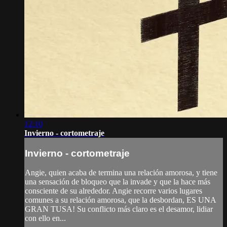
12:10
Invierno - cortometraje
Invierno - cortometraje
Angie, quien acaba de termina una relación amorosa, y tiene
una sensación de bloqueo que la invade y que la hace más
consciente de su alrededor. Angie recorre varios lugares
comunes a su relación amorosa, que la desbordan, ES UNA
GRAN TUSA! Su conflicto más claro es el desamor, lidiar
con ello en...