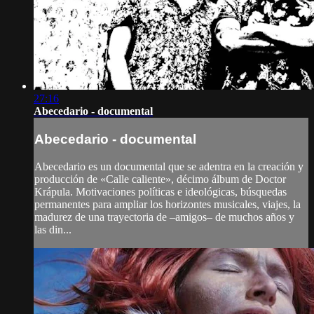
27:16
Abecedario - documental
Abecedario - documental
Abecedario es un documental que se adentra en la creación y
producción de «Calle caliente», décimo álbum de Doctor
Krápula. Motivaciones políticas e ideológicas, búsquedas
permanentes para ampliar los horizontes musicales, viajes, la
madurez de una trayectoria de –amigos– de muchos años y
las din...