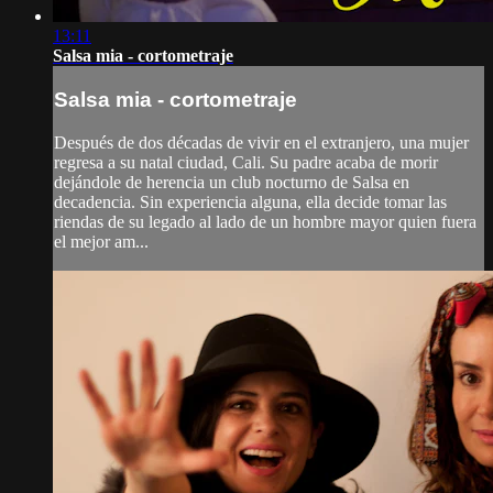
13:11
Salsa mia - cortometraje
Salsa mia - cortometraje
Después de dos décadas de vivir en el extranjero, una mujer
regresa a su natal ciudad, Cali. Su padre acaba de morir
dejándole de herencia un club nocturno de Salsa en
decadencia. Sin experiencia alguna, ella decide tomar las
riendas de su legado al lado de un hombre mayor quien fuera
el mejor am...