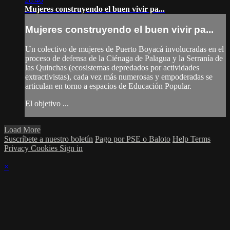
Mujeres construyendo el buen vivir pa...
Mujeres construyendo el buen vivir pa...
Un colectivo de mujeres de Puerto Boyacá involucradas en el
proceso de defensa de la Ciénaga de Palagua y la Serranía de
las Quinchas (ecosistemas depredados por actividades
extractivistas), cada vez más numerosas y empoderadas se
articulan en torno a espacios de Educación Popular.
El objetivo ...
Load More
Suscríbete a nuestro boletín
Pago por PSE o Baloto
Help
Terms
Privacy
Cookies
Sign in
×