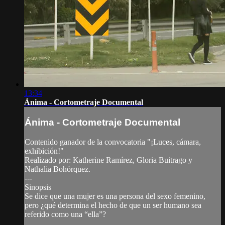
13:34
Ánima - Cortometraje Documental
Ánima - Cortometraje Documental
Contenido ganador de la convocatoria "¡Luces, cámara,
exhibición!"
Realizado por: Katherine Ramírez, Gloria Buitrago y
Nathalia Bohórquez.
---
Sinopsis
Se dice que una mujer es una persona del sexo femenino,
pero ¿qué determina el hecho de que un ser humano sea
referido como una “ella”?