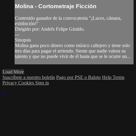
Molina - Cortometraje Ficción
Contenido ganador de la convocatoria "¡Luces, cámara,
exhibición!"
Dirigido por: Andrés Felipe Giraldo.
---
Sinopsis
Molina gana poco dinero como músico callejero y tiene solo
tres días para pagar el arriendo. Siente que nadie valora su
talento y que no puede vivir de él hasta que se le ocurre un...
Load More
Suscríbete a nuestro boletín
Pago por PSE o Baloto
Help
Terms
Privacy
Cookies
Sign in
×