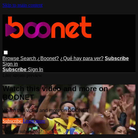
Skip to main content
Browse
Search
¿Boonet?
¿Qué hay para ver?
Subscribe
Sign in
Subscribe
Sign In
Live stream preview
Watch this video and more on
BOONET
Watch this video and more on BOONET
Subscribe
Learn more
Already subscribed?
Sign in