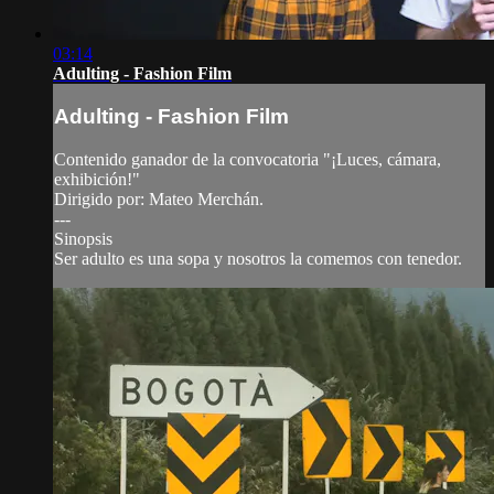
03:14
Adulting - Fashion Film
Adulting - Fashion Film
Contenido ganador de la convocatoria "¡Luces, cámara,
exhibición!"
Dirigido por: Mateo Merchán.
---
Sinopsis
Ser adulto es una sopa y nosotros la comemos con tenedor.