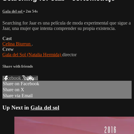
Gala del sol
• 2m 54s
Searching for Jaar es una película de moda experimental que sigue a
Jaar, una mujer que intenta comprender su propia existencia.
Cast
Celina Biurrun
.
Crew
Gala del Sol (Natalia Hermida)
director
Share with friends
Facebook
X
Email
Share on Facebook
Share on X
Share via Email
Up Next in
Gala del sol