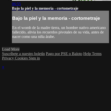
06:55
Bajo la piel y la memoria - cortometraje
Bajo la piel y la memoria - cortometraje
En el womb de la madre tierra, un hombre nativo americano
fallecido, alivia los recuerdos pivotales de su vida, antes de
nacer como una niña árabe.
Load More
Suscríbete a nuestro boletín
Pago por PSE o Baloto
Help
Terms
Privacy
Cookies
Sign in
×