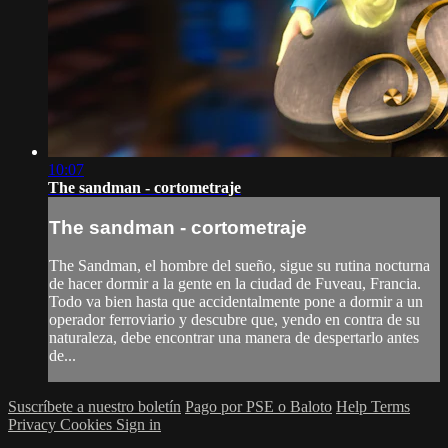
10:07
The sandman - cortometraje
The sandman - cortometraje
The Sandman, el hombre del sueño, sigue su rutina nocturna
de hacer dormir a la gente en la ciudad de Fuveau, Francia.
Todo va bien hasta que accidentalmente pone a dormir a un
operador ferroviario y descubre que, yendo en contra de su
naturaleza, debe encontrar una manera de despertarlo antes
de...
Suscríbete a nuestro boletín
Pago por PSE o Baloto
Help
Terms
Privacy
Cookies
Sign in