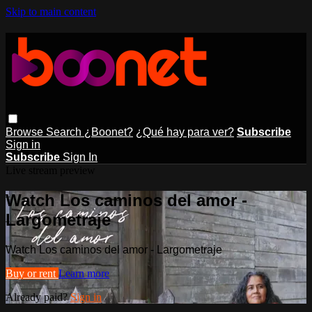
Skip to main content
Browse
Search
¿Boonet?
¿Qué hay para ver?
Subscribe
Sign in
Subscribe
Sign In
Live stream preview
Watch Los caminos del amor -
Largometraje
Watch Los caminos del amor - Largometraje
Buy or rent
Learn more
Already paid?
Sign in