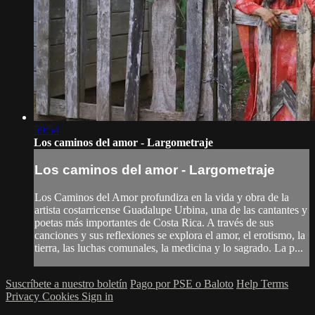
59:54
Los caminos del amor - Largometraje
Los caminos del amor - Largometraje
Los Caminos del Amor profundiza en la vida y obra de la
artista costarricense Guadalupe Urbina, una de las cantantes y
poetas más importantes de Costa Rica. A través de sus
canciones y sus reflexiones se explora el amor, el erotismo, la
tierra, las luchas comunales, la medicina y lo sagrado. La p...
Suscríbete a nuestro boletín
Pago por PSE o Baloto
Help
Terms
Privacy
Cookies
Sign in